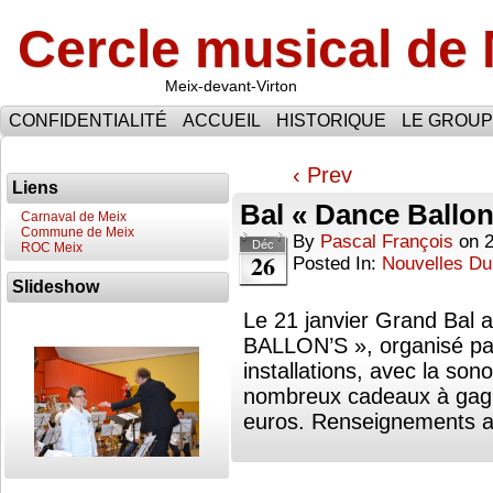
Cercle musical de
Meix-devant-Virton
CONFIDENTIALITÉ
ACCUEIL
HISTORIQUE
LE GROU
‹ Prev
Liens
Bal « Dance Ballon’
Carnaval de Meix
Commune de Meix
By
Pascal François
on
Déc
ROC Meix
26
Posted In:
Nouvelles Du
Slideshow
Le 21 janvier Grand Bal
BALLON’S », organisé par
installations, avec la 
nombreux cadeaux à gagne
euros. Renseignements 