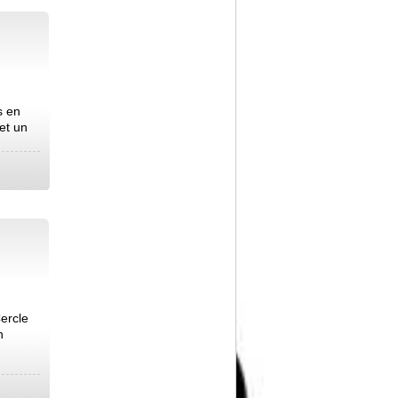
s en
et un
ercle
n