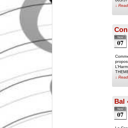
063/57
↓ Read 
Conc
Nov
07
Comme 
propos
L’Harmo
THEME
↓ Read 
Bal 
Nov
07