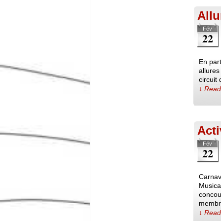
Allu
Fév
22
En part
allures
circui
↓ Read 
Acti
Fév
22
Carnav
Musical
concou
membre
↓ Read 