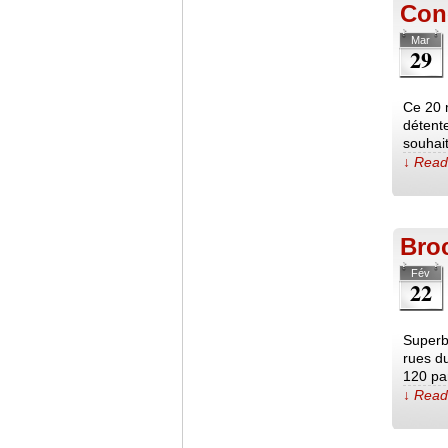
Conc
Mar
29
Ce 20 
détente
souhait
↓ Read 
Broc
Fév
22
Superbe
rues d
120 pa
↓ Read 