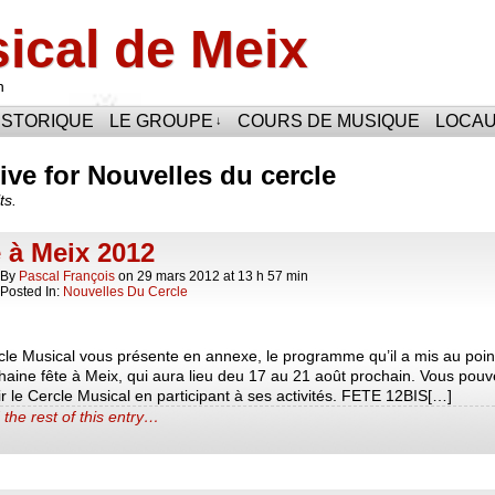
ical de Meix
n
ISTORIQUE
LE GROUPE
COURS DE MUSIQUE
LOCA
↓
ive for Nouvelles du cercle
ts.
 à Meix 2012
By
Pascal François
on
29 mars 2012
at
13 h 57 min
Posted In:
Nouvelles Du Cercle
cle Musical vous présente en annexe, le programme qu’il a mis au poin
haine fête à Meix, qui aura lieu deu 17 au 21 août prochain. Vous pou
r le Cercle Musical en participant à ses activités. FETE 12BIS[…]
the rest of this entry…