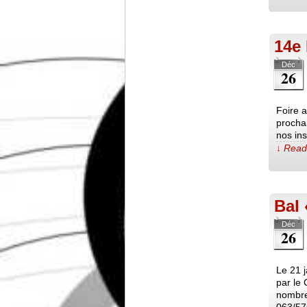
14e 
Déc
26
Foire a
prochai
nos ins
↓ Read 
Bal 
Déc
26
Le 21 
par le
nombre