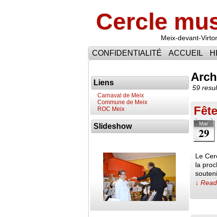
Cercle mus
Meix-devant-Virto
CONFIDENTIALITÉ
ACCUEIL
H
Arch
Liens
59 resul
Carnaval de Meix
Commune de Meix
Fête
ROC Meix
Mar
Slideshow
29
Le Cer
la proc
souteni
↓ Read 