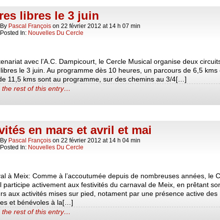
res libres le 3 juin
By
Pascal François
on
22 février 2012
at
14 h 07 min
Posted In:
Nouvelles Du Cercle
enariat avec l’A.C. Dampicourt, le Cercle Musical organise deux circuit
 libres le 3 juin. Au programme dès 10 heures, un parcours de 6,5 kms 
t de 11,5 kms sont au programme, sur des chemins au 3/4[…]
the rest of this entry…
vités en mars et avril et mai
By
Pascal François
on
22 février 2012
at
14 h 04 min
Posted In:
Nouvelles Du Cercle
al à Meix: Comme à l’accoutumée depuis de nombreuses années, le C
 participe activement aux festivités du carnaval de Meix, en prêtant so
rs aux activités mises sur pied, notament par une présence active des
s et bénévoles à la[…]
the rest of this entry…