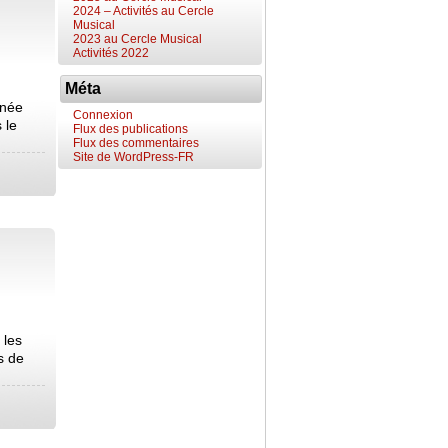
2024 – Activités au Cercle
Musical
2023 au Cercle Musical
Activités 2022
Méta
rnée
Connexion
 le
Flux des publications
Flux des commentaires
Site de WordPress-FR
 les
s de