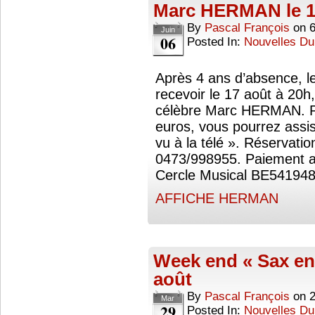
Marc HERMAN le 1
By
Pascal François
on
6
Juin
06
Posted In:
Nouvelles Du
Après 4 ans d’absence, le
recevoir le 17 août à 20h
célèbre Marc HERMAN. P
euros, vous pourrez assis
vu à la télé ». Réservat
0473/998955. Paiement a
Cercle Musical BE54194
AFFICHE HERMAN
Week end « Sax en
août
By
Pascal François
on
Mar
29
Posted In:
Nouvelles Du