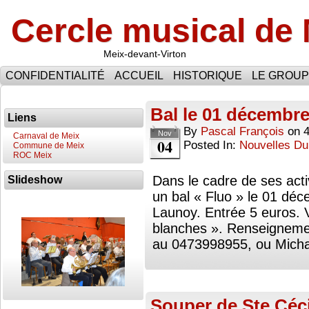
Cercle musical de
Meix-devant-Virton
CONFIDENTIALITÉ
ACCUEIL
HISTORIQUE
LE GROU
Bal le 01 décembr
Liens
By
Pascal François
on
Nov
Carnaval de Meix
04
Posted In:
Nouvelles Du
Commune de Meix
ROC Meix
Dans le cadre de ses acti
Slideshow
un bal « Fluo » le 01 déc
Launoy. Entrée 5 euros. 
blanches ». Renseignem
au 0473998955, ou Mich
Souper de Ste Céc