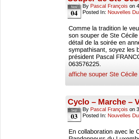
By
Pascal François
on
Nov
04
Posted In:
Nouvelles Du
Comme la tradition le veu
son souper de Ste Cécile
détail de la soirée en a
sympathisant, soyez les b
président Pascal FRANC
063576225.
affiche souper Ste Cécile
Cyclo – Marche – V
By
Pascal François
on
Sep
03
Posted In:
Nouvelles Du
En collaboration avec le C
Randonneurs du Luxembou