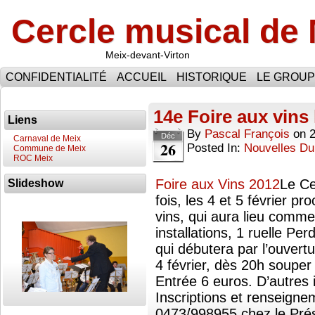
Cercle musical de
Meix-devant-Virton
CONFIDENTIALITÉ
ACCUEIL
HISTORIQUE
LE GROU
14e Foire aux vins l
Liens
By
Pascal François
on
Déc
Carnaval de Meix
26
Posted In:
Nouvelles Du
Commune de Meix
ROC Meix
Foire aux Vins 2012
Le Ce
Slideshow
fois, les 4 et 5 février pr
vins, qui aura lieu comm
installations, 1 ruelle P
qui débutera par l’ouver
4 février, dès 20h souper
Entrée 6 euros. D’autres i
Inscriptions et renseign
0473/998955 chez le Pré