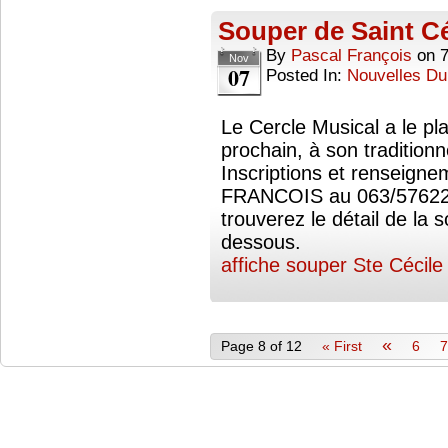
Souper de Saint Cé
By
Pascal François
on
Nov
07
Posted In:
Nouvelles Du
Le Cercle Musical a le pla
prochain, à son tradition
Inscriptions et renseign
FRANCOIS au 063/576225
trouverez le détail de la s
dessous.
affiche souper Ste Cécile
«
Page 8 of 12
« First
6
7