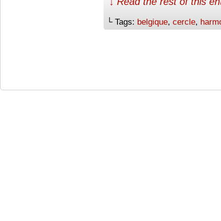
↓ Read the rest of this e
└ Tags:
belgique
,
cercle
,
harm