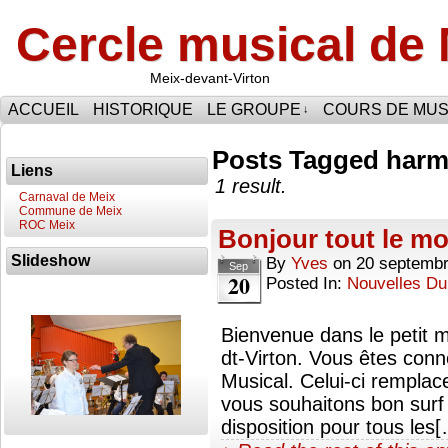
Cercle musical de
Meix-devant-Virton
ACCUEIL
HISTORIQUE
LE GROUPE
COURS DE MUS
↓
Posts Tagged harm
Liens
1 result.
Carnaval de Meix
Commune de Meix
ROC Meix
Bonjour tout le mo
Slideshow
By
Yves
on
20 septemb
Sep
20
Posted In:
Nouvelles Du
Bienvenue dans le petit 
dt-Virton. Vous êtes con
Musical. Celui-ci remplac
vous souhaitons bon surf
disposition pour tous les